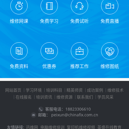
维修网课
免费学习
免费试听
免费直播
免费资料
优惠券
推荐工作
维修图纸
网站首页
学习环境
培训科目
精英师资
成功案例
维修技术
在线报名
培训资讯
维修资源
联系我们
学员风采
客服电话：18823306610
邮箱： peixun@chinafix.com.cn
友情链接:
迅维网
电脑维修培训
复印机维修视频
英盛在线教育