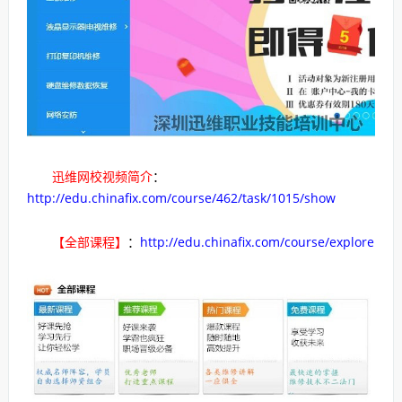
迅维网校视频简介
：
http://edu.chinafix.com/course/462/task/1015/show
【全部课程】
：
http://edu.chinafix.com/course/explore