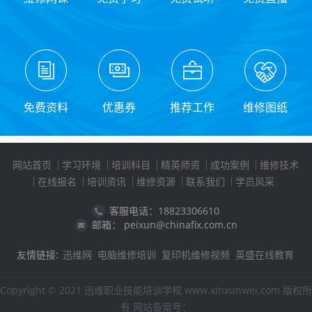
免费资料
优惠券
推荐工作
维修图纸
网站首页
学习环境
培训科目
精英师资
成功案例
维修技术
在线报名
培训资讯
维修资源
联系我们
学员风采
客服电话：18823306610
邮箱： peixun@chinafix.com.cn
友情链接:
迅维网
电脑维修培训
复印机维修视频
英盛在线教育
Copyright © 2021 迅维职业技能培训学校 www.xinxunwei.com 版权所
有 网站备案号：