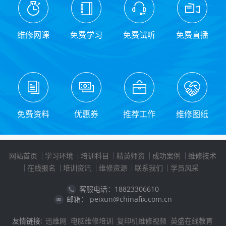
维修网课
免费学习
免费试听
免费直播
免费资料
优惠券
推荐工作
维修图纸
网站首页
学习环境
培训科目
精英师资
成功案例
维修技术
在线报名
培训资讯
维修资源
联系我们
学员风采
客服电话：18823306610
邮箱： peixun@chinafix.com.cn
友情链接:
迅维网
电脑维修培训
复印机维修视频
英盛在线教育