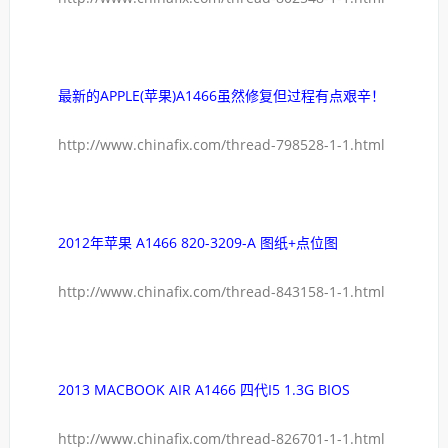
最新的APPLE(苹果)A1466虽然修复但过程有点艰辛！
http://www.chinafix.com/thread-798528-1-1.html
2012年苹果 A1466 820-3209-A 图纸+点位图
http://www.chinafix.com/thread-843158-1-1.html
2013 MACBOOK AIR A1466 四代I5 1.3G BIOS
http://www.chinafix.com/thread-826701-1-1.html