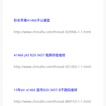
秒杀苹果A1466不认硬盘
http://www.chinafix.com/thread-929906-1-1.html
A1466 J43 820-3437 暗屏终极维修
http://www.chinafix.com/thread-921350-1-1.html
13年air a1466 版号820-3437-B不跑码维修
http://www.chinafix.com/thread-889153-1-1.html