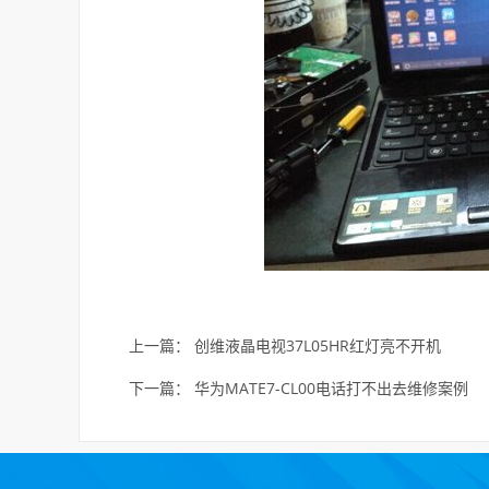
上一篇：
创维液晶电视37L05HR红灯亮不开机
下一篇：
华为MATE7-CL00电话打不出去维修案例