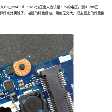
+由PR411和PR412分压出来应该是3.3V的电压。测B+20V正
1发现1脚焊点处腐蚀了，电阻的脚也腐蚀，阻值无穷大。把主板上的焊盘刮