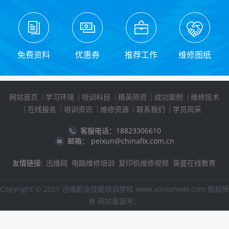
免费资料
优惠券
推荐工作
维修图纸
网站首页
学习环境
培训科目
精英师资
成功案例
维修技术
在线报名
培训资讯
维修资源
联系我们
学员风采
客服电话：18823306610
邮箱： peixun@chinafix.com.cn
友情链接:
迅维网
电脑维修培训
复印机维修视频
英盛在线教育
Copyright © 2021 迅维职业技能培训学校 www.xinxunwei.com 版权所
有 网站备案号：