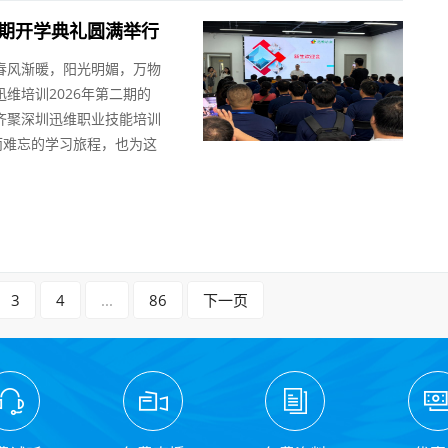
第二期开学典礼圆满举行
春风渐暖，阳光明媚，万物
维培训2026年第二期的
齐聚深圳迅维职业技能培训
而难忘的学习旅程，也为这
3
4
...
86
下一页