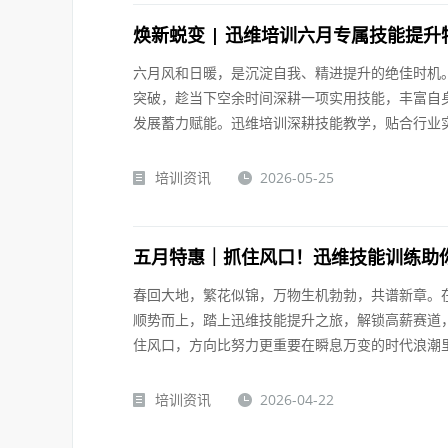
焕新蜕变 | 迅维培训六月专属技能提升
六月风和日暖，是沉淀自我、精进提升的绝佳时机
突破，趁当下空余时间深耕一项实用技能，丰富自
发展蓄力赋能。迅维培训深耕技能教学，贴合行业实
培训资讯
2026-05-25
五月特惠｜抓住风口！迅维技能训练助
春回大地，繁花似锦，万物生机勃勃，共谱新章。
顺势而上，踏上迅维技能提升之旅，解锁高薪赛道
住风口，方向比努力更重要在瞬息万变的时代浪潮里
培训资讯
2026-04-22