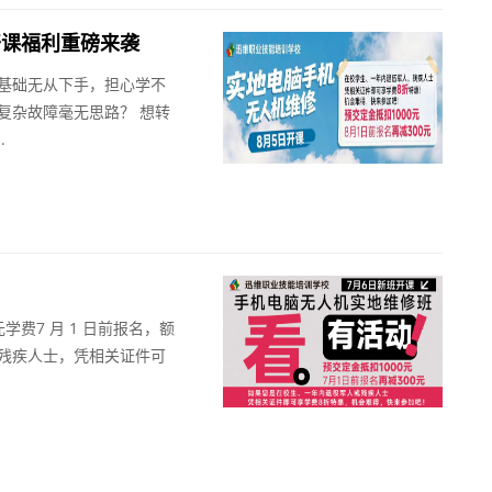
开课福利重磅来袭
零基础无从下手，担心学不
复杂故障毫无思路？ 想转
.
！
元学费7 月 1 日前报名，额
、残疾人士，凭相关证件可