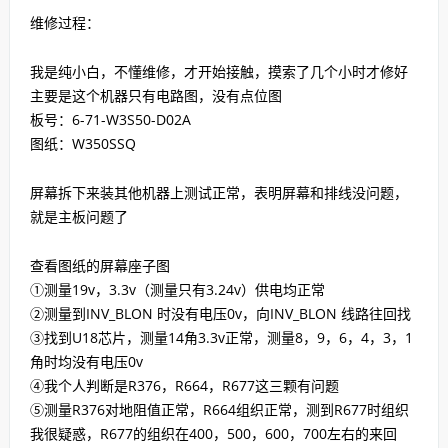
维修过程：
我是纯小白，不懂维修，才开始接触，摸索了几个小时才修好
主要是这个机器只有电路图，没有点位图
板号：6-71-W3S50-D02A
图纸：W350SSQ
屏幕拆下来装其他机器上测试正常，表明屏幕和排线没问题，
就是主板问题了
查看图纸的屏幕座子图
①测量19v，3.3v（测量只有3.24v）供电均正常
②测量到INV_BLON 时没有电压0v，向INV_BLON 线路往回找
③找到U18芯片，测量14角3.3v正常，测量8，9，6，4，3，1
角时均没有电压0v
④我个人判断是R376，R664，R677这三颗有问题
⑤测量R376对地阻值正常，R664组织正常，测到R677时组织
我很疑惑，R677的组织在400，500，600，700左右的来回