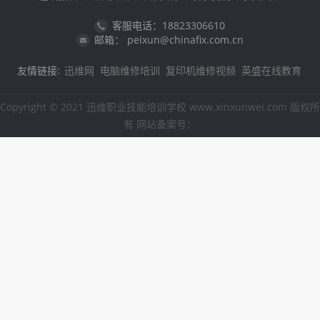
客服电话：18823306610
邮箱： peixun@chinafix.com.cn
友情链接:
迅维网
电脑维修培训
复印机维修视频
英盛在线教育
Copyright © 2021 迅维职业技能培训学校 www.xinxunwei.com 版权所
有 网站备案号：