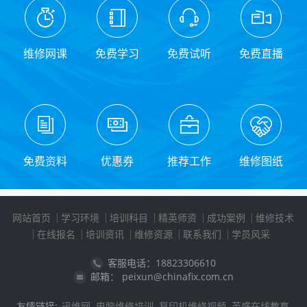
维修网课
免费学习
免费试听
免费直播
免费资料
优惠券
推荐工作
维修图纸
网站首页
学习环境
培训科目
精英师资
成功案例
维修技术
在线报名
培训资讯
维修资源
联系我们
学员风采
客服电话：18823306610
邮箱： peixun@chinafix.com.cn
友情链接:
迅维网
电脑维修培训
复印机维修视频
英盛在线教育