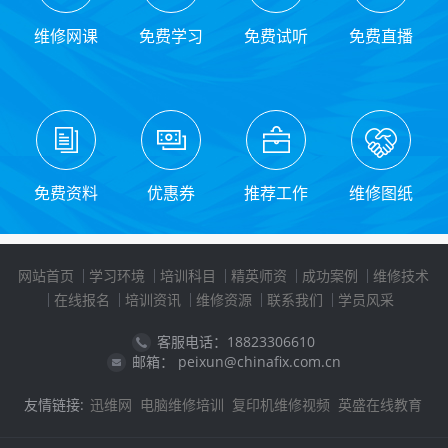
维修网课
免费学习
免费试听
免费直播
免费资料
优惠券
推荐工作
维修图纸
网站首页
学习环境
培训科目
精英师资
成功案例
维修技术
在线报名
培训资讯
维修资源
联系我们
学员风采
客服电话：18823306610
邮箱： peixun@chinafix.com.cn
友情链接:
迅维网
电脑维修培训
复印机维修视频
英盛在线教育