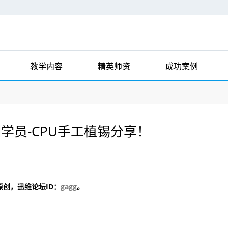
教学内容
精英师资
成功案例
学员-CPU手工植锡分享！
原创，迅维论坛ID：
gagg
。