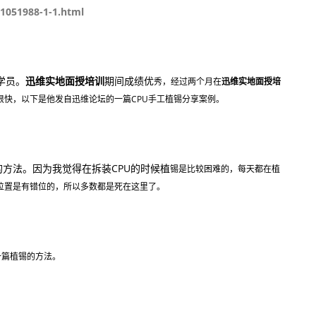
1051988-1-1.html
学员。
迅维实地面授培训
期间成绩优
秀，经过两个月在
迅维实地面授培
很快，以下是他发自迅维论坛的一篇CPU手工植锡分享案例。
方法。因为我觉得在拆装CPU的时候植
锡是比较困难的，每天都在植
位
置是有错位的，所以多数都是死在这里了。
一篇植锡的方法。