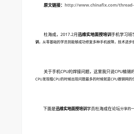
原文链接：
http://www.chinafix.com/thread-
杜海成，2017.2月
迅维实地面授培训
手机学习班
训
，从零基础的学员到能够成功修复多种手机故障，技
术进步
关于手机CPU的焊接问题，这里我只说CPU植锡的
CPU发现植CPU的时候出现问题最多的时候就是CPU跟钢网的
下面是
学员杜海成在论坛
迅维实地面授培训
分享的