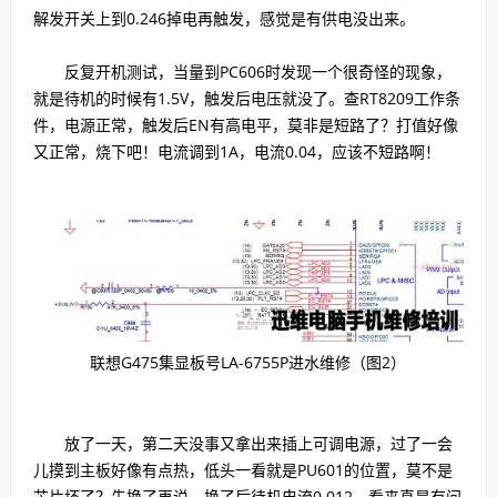
解发开关上到0.246掉电再触发，感觉是有供电没出来。
反复开机测试，当量到PC606时发现一个很奇怪的现象，
就是待机的时候有1.5V，触发后电压就没了。查RT8209工作条
件，电源正常，触发后EN有高电平，莫非是短路了？打值好像
又正常，烧下吧！电流调到1A，电流0.04，应该不短路啊！
联想G475集显板号LA-6755P进水维修（图2）
放了一天，第二天没事又拿出来插上可调电源，过了一会
儿摸到主板好像有点热，低头一看就是PU601的位置，莫不是
芯片坏了？先换了再说，换了后待机电流0.012，看来真是有问