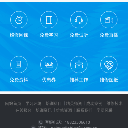
维修网课
免费学习
免费试听
免费直播
免费资料
优惠券
推荐工作
维修图纸
网站首页
学习环境
培训科目
精英师资
成功案例
维修技术
在线报名
培训资讯
维修资源
联系我们
学员风采
客服电话：18823306610
邮箱： peixun@chinafix.com.cn