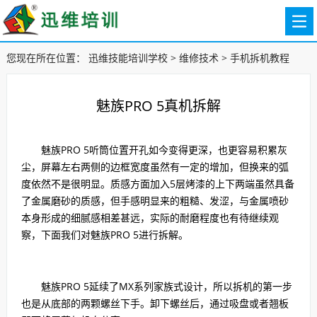
您现在所在位置：
迅维技能培训学校
>
维修技术
>
手机拆机教程
魅族PRO 5真机拆解
魅族PRO 5听筒位置开孔如今变得更深，也更容易积累灰
尘，屏幕左右两侧的边框宽度虽然有一定的增加，但换来的弧
度依然不是很明显。质感方面加入5层烤漆的上下两端虽然具备
了金属磨砂的质感，但手感明显来的粗糙、发涩，与金属喷砂
本身形成的细腻感相差甚远，实际的耐磨程度也有待继续观
察，下面我们对魅族PRO 5进行拆解。
魅族PRO 5延续了MX系列家族式设计，所以拆机的第一步
也是从底部的两颗螺丝下手。卸下螺丝后，通过吸盘或者翘板