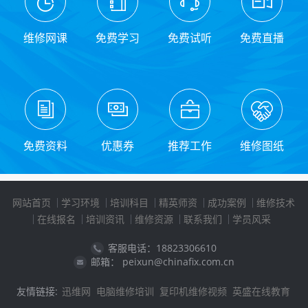
维修网课
免费学习
免费试听
免费直播
免费资料
优惠券
推荐工作
维修图纸
网站首页
学习环境
培训科目
精英师资
成功案例
维修技术
在线报名
培训资讯
维修资源
联系我们
学员风采
客服电话：18823306610
邮箱： peixun@chinafix.com.cn
友情链接:
迅维网
电脑维修培训
复印机维修视频
英盛在线教育