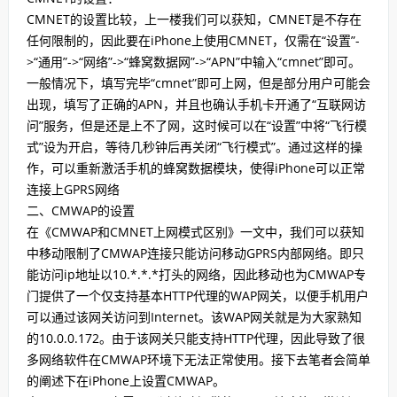
CMNET的设置比较，上一楼我们可以获知，CMNET是不存在
任何限制的，因此要在iPhone上使用CMNET，仅需在“设置”-
>“通用”->“网络”->“蜂窝数据网”->“APN”中输入“cmnet”即可。
一般情况下，填写完毕“cmnet”即可上网，但是部分用户可能会
出现，填写了正确的APN，并且也确认手机卡开通了“互联网访
问”服务，但是还是上不了网，这时候可以在“设置”中将“飞行模
式”设为开启，等待几秒钟后再关闭“飞行模式”。通过这样的操
作，可以重新激活手机的蜂窝数据模块，使得iPhone可以正常
连接上GPRS网络
二、CMWAP的设置
在《CMWAP和CMNET上网模式区别》一文中，我们可以获知
中移动限制了CMWAP连接只能访问移动GPRS内部网络。即只
能访问ip地址以10.*.*.*打头的网络，因此移动也为CMWAP专
门提供了一个仅支持基本HTTP代理的WAP网关，以便手机用户
可以通过该网关访问到Internet。该WAP网关就是为大家熟知
的10.0.0.172。由于该网关只能支持HTTP代理，因此导致了很
多网络软件在CMWAP环境下无法正常使用。接下去笔者会简单
的阐述下在iPhone上设置CMWAP。