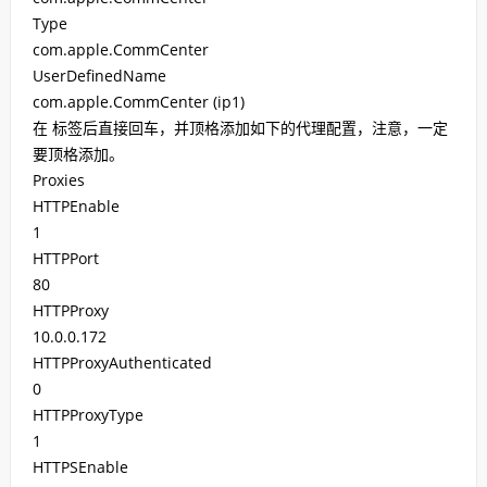
Type
com.apple.CommCenter
UserDefinedName
com.apple.CommCenter (ip1)
在 标签后直接回车，并顶格添加如下的代理配置，注意，一定
要顶格添加。
Proxies
HTTPEnable
1
HTTPPort
80
HTTPProxy
10.0.0.172
HTTPProxyAuthenticated
0
HTTPProxyType
1
HTTPSEnable