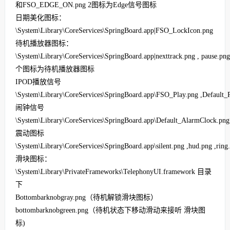
和
FSO_EDGE_ON.png 2
图标为
Edge
信号图标
日期美化图标：
\System\Library\CoreServices\SpringBoard.app|FSO_LockIcon.png
待机播放器图标：
\System\Library\CoreServices\SpringBoard.app|nexttrack.png , pause.png 
个图标为待机播放器图标
IPOD
播放信号
\System\Library\CoreServices\SpringBoard.app\FSO_Play.png ,Default_
闹钟信号
\System\Library\CoreServices\SpringBoard.app\Default_AlarmClock.p
震动图标
\System\Library\CoreServices\SpringBoard.app\silent.png ,hud.png ,ring
滑块图标：
\System\Library\PrivateFrameworks\TelephonyUI.framework
目录
下
Bottombarknobgray.png
（待机解锁滑块图标）
bottombarknobgreen.png
（待机状态下移动滑动来接听 滑块图
标
)