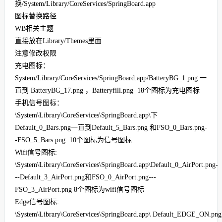
换
/System/Library/CoreServices/SpringBoard.app
图标替换路径
WB
相关主题
直接放在
Library/Themes
里面
注意修改权限
充电图标：
System/Library/CoreServices/SpringBoard.app/BatteryBG_1.png
一
直到
BatteryBG_17.png
，
Batteryfill.png 18
个图标为充电图标
手机信号图标：
\System\Library\CoreServices\SpringBoard.app\
下
Default_0_Bars.png
一直到
Default_5_Bars.png
和
FSO_0_Bars.png-
-FSO_5_Bars.png 10
个图标为信号图标
Wifi
信号图标
:
\System\Library\CoreServices\SpringBoard.app\Default_0_AirPort.png-
--Default_3_AirPort.png
和
FSO_0_AirPort.png---
FSO_3_AirPort.png 8
个图标为
wifi
信号图标
Edge
信号图标
:
\System\Library\CoreServices\SpringBoard.app\ Default_EDGE_ON.png