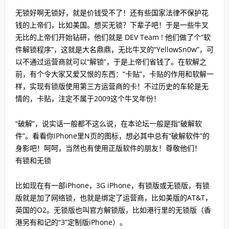
无锁好啊无锁好，就是价钱受不了！还有些国家法律不保护花
钱的上帝们，比如美国。想买无锁？下辈子吧！于是一些牛叉
无比的上帝们开始钻研，他们就是 DEV Team ! 他们做了个“软
件解锁程序”，这就是大名鼎鼎，无比牛叉的“YellowSn0w”，可
以不通过运营商就可以“解锁”，于是上帝们省钱了。在软解之
前，有个令大家又爱又恨的东西：“卡贴”，卡贴的作用和软解一
样，实现有锁版使用第三方运营商的卡！不过历史的车轮是无
情的，卡贴，注定不属于2009这个牛叉年份！
“破解”，说实话一般都不这么说，在本论坛一般是指“破解软
件”。看看你iPhone里N页的图标，想必其中总有“破解软件”的
身影吧！呵呵，当然也有使用正版软件的朋友！尊敬他们！
有锁和无锁
比如现在有一部iPhone，3G iPhone，有锁版或无锁版，有锁
版就是加了网络锁，也就是绑定了运营商，比如美版的AT&T，
英国的O2。无锁版也叫官方解锁版，比如港行里的无锁版（香
港另有和记的“3”定制版iPhone）。