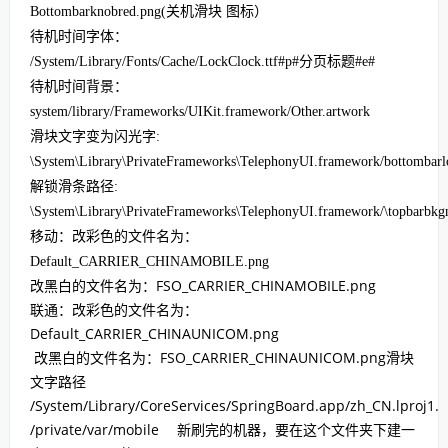
Bottombarknobred.png(
关机滑块 图标）
待机时间字体：
/System/Library/Fonts/Cache/LockClock.ttf#p#分页标题#e#
待机时间背景：
system/library/Frameworks/UIKit.framework/Other.artwork
滑块文字变为闪光字
:
\System\Library\PrivateFrameworks\TelephonyUI.framework/bottombarl
解锁滑条路径
:
\System\Library\PrivateFrameworks\TelephonyUI.framework/\topbarbkg
移动：改彩色的文件名为：
Default_CARRIER_CHINAMOBILE.png
改黑白的文件名为：FSO_CARRIER_CHINAMOBILE.png
联通：改彩色的文件名为：
Default_CARRIER_CHINAUNICOM.png
改黑白的文件名为：FSO_CARRIER_CHINAUNICOM.png滑块
文字路径
/System/Library/CoreServices/SpringBoard.app/zh_CN.lproj1.
/private/var/mobile 新刷完的机器，要在这个文件夹下建一