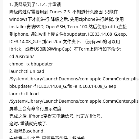
1, 我降级到了1.1.4, 并重锁
降级的过程需要用到iTunes 7.5. 不知道什么原因, 只能在
windows下才能进行.降级之后, 先用ziphone进行越狱, 使用
installer安装BSD, OpenSSH, Term-100.然后使用cutftp连接
到iphone, 通过wifi上传文件bbupdater, ICE03.14.08_G.eep,
ICE3.14.08_G.fls到/usr/bin文件夹下. （没有wifi的可以用
ibrick，或者USB版的WinpCap）在Term上运行如下命令:
cd /usr/bin/
chmod +x bbupdater
launchctl unload
/System/Library/LaunchDaemons/com.apple.CommCenter.plis
bbupdater -f ICE03.14.08_G.fls -e ICE03.14.08_G.eep
launchctl load
/System/Library/LaunchDaemons/com.apple.CommCenter.plis
屏幕上会有命令行显示进度.
完成之后, iPhone变得无电话信号, 也无Wifi信号.
这时, 重锁就完成了.
2, 擦除Baseband.
完成第一步之后, 问题是不能马上解决的.