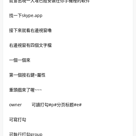
就會出現一大堆已經安裝在你手機裡的軟件
找一下skype.app
接下來就看右邊視窗嚕
右邊視窗有四個文字檔
一個一個來
第一個按右鍵>屬性
重頭戲來了喔~~~
owner 可讀打勾#p#分页标题#e#
可寫打勾
可執行打勾group