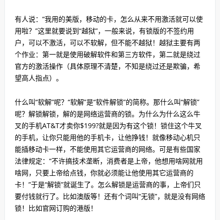
有人说：“我用的美版，移动的卡，怎么从来不用激活就可以使
用啦？”这里就要说到“越狱”，一般来说，有锁版的不签约用
户，可以不激活，可以不软解，但不能不越狱！越狱主要有两
个作业：第一就是使用破解软件和第三方软件，第二就是绕过
官方的激活操作（具体原理不清楚，不知是绕过还是欺骗，希
望高人指点）。
什么叫“软解”呢？“软解”是“软件解锁”的简称。那什么叫“解锁”
呢？解锁解锁，解的是网络运营商的锁。为什么为什么这么牛
叉的手机AT&T才卖你$199?就是因为有这个锁！锁住这个牛叉
的手机，让你只能用他的手机卡，让他挣钱！就像移动心机只
能插移动卡一样，不能使用其它运营商的网络。可是有些国家
法律规定：“不许搞技术垄断，消费者是上帝，他想用啥网就用
啥网，只要上帝给点钱，你就必须能让他使用其它运营商的
卡！”于是“解锁”就诞生了。怎么解锁是运营商的事，上帝们只
要付钱就行了。比如澳版等！还有个词叫“无锁”，就是没有网络
锁！比如官网订购的港版！