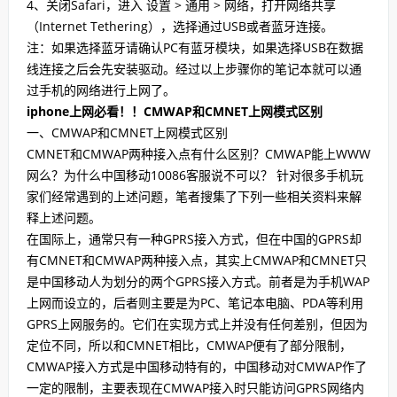
4、关闭Safari，进入 设置 > 通用 > 网络，打开网络共享
（Internet Tethering），选择通过USB或者蓝牙连接。
注：如果选择蓝牙请确认PC有蓝牙模块，如果选择USB在数据
线连接之后会先安装驱动。经过以上步骤你的笔记本就可以通
过手机的网络进行上网了。
iphone上网必看！！CMWAP和CMNET上网模式区别
一、CMWAP和CMNET上网模式区别
CMNET和CMWAP两种接入点有什么区别？CMWAP能上WWW
网么？为什么中国移动10086客服说不可以？ 针对很多手机玩
家们经常遇到的上述问题，笔者搜集了下列一些相关资料来解
释上述问题。
在国际上，通常只有一种GPRS接入方式，但在中国的GPRS却
有CMNET和CMWAP两种接入点，其实上CMWAP和CMNET只
是中国移动人为划分的两个GPRS接入方式。前者是为手机WAP
上网而设立的，后者则主要是为PC、笔记本电脑、PDA等利用
GPRS上网服务的。它们在实现方式上并没有任何差别，但因为
定位不同，所以和CMNET相比，CMWAP便有了部分限制，
CMWAP接入方式是中国移动特有的，中国移动对CMWAP作了
一定的限制，主要表现在CMWAP接入时只能访问GPRS网络内