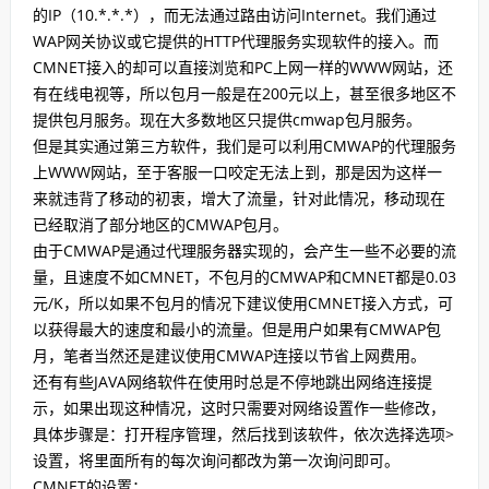
的IP（10.*.*.*），而无法通过路由访问Internet。我们通过
WAP网关协议或它提供的HTTP代理服务实现软件的接入。而
CMNET接入的却可以直接浏览和PC上网一样的WWW网站，还
有在线电视等，所以包月一般是在200元以上，甚至很多地区不
提供包月服务。现在大多数地区只提供cmwap包月服务。
但是其实通过第三方软件，我们是可以利用CMWAP的代理服务
上WWW网站，至于客服一口咬定无法上到，那是因为这样一
来就违背了移动的初衷，增大了流量，针对此情况，移动现在
已经取消了部分地区的CMWAP包月。
由于CMWAP是通过代理服务器实现的，会产生一些不必要的流
量，且速度不如CMNET，不包月的CMWAP和CMNET都是0.03
元/K，所以如果不包月的情况下建议使用CMNET接入方式，可
以获得最大的速度和最小的流量。但是用户如果有CMWAP包
月，笔者当然还是建议使用CMWAP连接以节省上网费用。
还有有些JAVA网络软件在使用时总是不停地跳出网络连接提
示，如果出现这种情况，这时只需要对网络设置作一些修改，
具体步骤是：打开程序管理，然后找到该软件，依次选择选项>
设置，将里面所有的每次询问都改为第一次询问即可。
CMNET的设置：