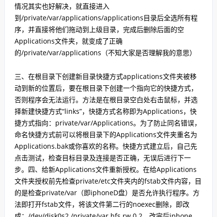
情况其实也好解决，就直接进入
到/private/var/applications/applications目录后全选所有程
序，并直接将他们拖动到上级目录，完成后删除后面的空
Applications文件夹，就变成了正确
的/private/var/applications（不知大家是否理解我的意思）
三、在根目录下创建新目录快捷方式applications文件夹被移
动到新的位置后，要在根目录下创建一个指向它的快捷方式，
否则程序会无法运行。方法是在根目录空白处右击鼠标，并选
择新建快捷方式“links”，快捷方式名称即为Applications，快
捷方式指向：private/var/Applications。为了防止同名错误，
命名快捷方式前可以将根目录下的Applications文件夹重名为
Applications.bak或你喜欢的名称。快捷方式建立后，自己先
点击测试，检查目标目录及连接是否正确，无误后进行下一
步。四、给新Applications文件重新授权。在给Applications
文件夹授权前先检查private/etc文件夹内的fstab文件内容，目
的是检查private/var（即iphoneD盘）是否允许执行程序。方
法即打开fstab文件，将该文件第二行的noexec删除，即改
成：/dev/disk0s2 /private/var hfs rw 0 2，改完后iphone