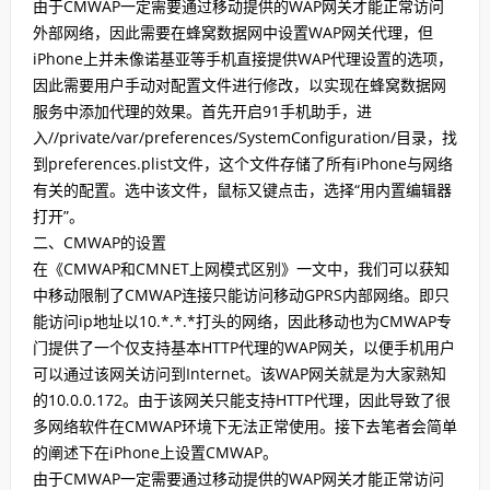
由于CMWAP一定需要通过移动提供的WAP网关才能正常访问
外部网络，因此需要在蜂窝数据网中设置WAP网关代理，但
iPhone上并未像诺基亚等手机直接提供WAP代理设置的选项，
因此需要用户手动对配置文件进行修改，以实现在蜂窝数据网
服务中添加代理的效果。首先开启91手机助手，进
入//private/var/preferences/SystemConfiguration/目录，找
到preferences.plist文件，这个文件存储了所有iPhone与网络
有关的配置。选中该文件，鼠标又键点击，选择“用内置编辑器
打开”。
二、CMWAP的设置
在《CMWAP和CMNET上网模式区别》一文中，我们可以获知
中移动限制了CMWAP连接只能访问移动GPRS内部网络。即只
能访问ip地址以10.*.*.*打头的网络，因此移动也为CMWAP专
门提供了一个仅支持基本HTTP代理的WAP网关，以便手机用户
可以通过该网关访问到Internet。该WAP网关就是为大家熟知
的10.0.0.172。由于该网关只能支持HTTP代理，因此导致了很
多网络软件在CMWAP环境下无法正常使用。接下去笔者会简单
的阐述下在iPhone上设置CMWAP。
由于CMWAP一定需要通过移动提供的WAP网关才能正常访问