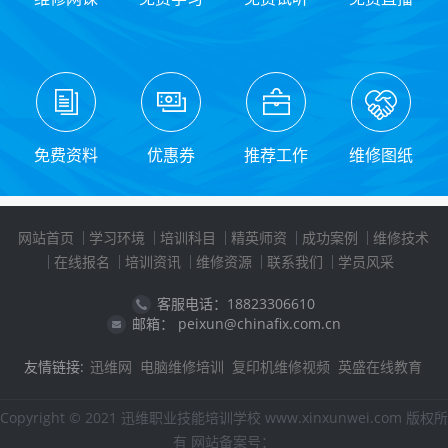
免费资料
优惠券
推荐工作
维修图纸
网站首页
学习环境
培训科目
精英师资
成功案例
维修技术
在线报名
培训资讯
维修资源
联系我们
学员风采
客服电话：18823306610
邮箱： peixun@chinafix.com.cn
友情链接:
迅维网
电脑维修培训
复印机维修视频
英盛在线教育
Copyright © 2021 迅维职业技能培训学校 www.xinxunwei.com 版权所
有 网站备案号：