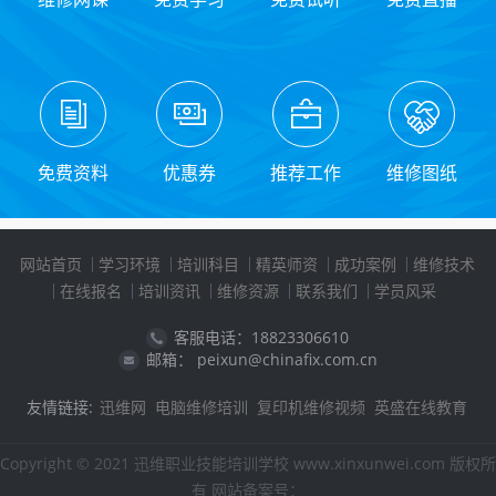
免费资料
优惠券
推荐工作
维修图纸
网站首页
学习环境
培训科目
精英师资
成功案例
维修技术
在线报名
培训资讯
维修资源
联系我们
学员风采
客服电话：18823306610
邮箱： peixun@chinafix.com.cn
友情链接:
迅维网
电脑维修培训
复印机维修视频
英盛在线教育
Copyright © 2021 迅维职业技能培训学校 www.xinxunwei.com 版权所
有 网站备案号：