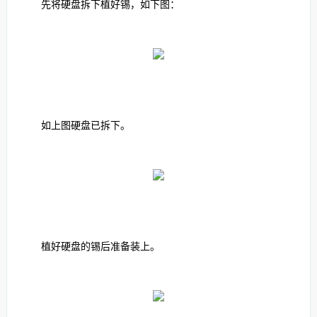
先将硬盘拆下植好锡，如下图：
如上图硬盘已拆下。
植好硬盘的锡后准备装上。