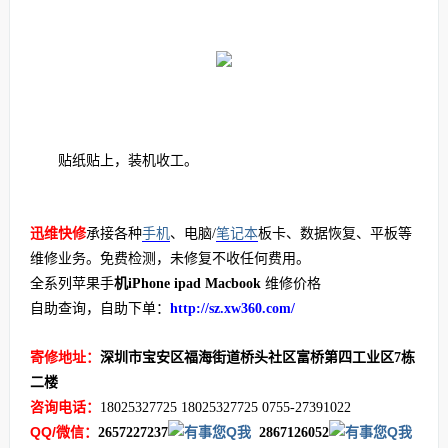
贴纸贴上，装机收工。
迅维快修
承接各种
手机
、电脑/
笔记本
板卡、数据恢复、平板等
维修业务。免费检测，未修复不收任何费用。
全系列苹果手
机
iPhone ipad Macbook
维修价格
自助查询，自助下单：
http://sz.xw360.com/
寄修地址：
深圳市宝安区福海街道桥头社区富桥第四工业区7栋
二楼
咨询电话：
18025327725 18025327725 0755-27391022
QQ/微信：
2657227237
2867126052