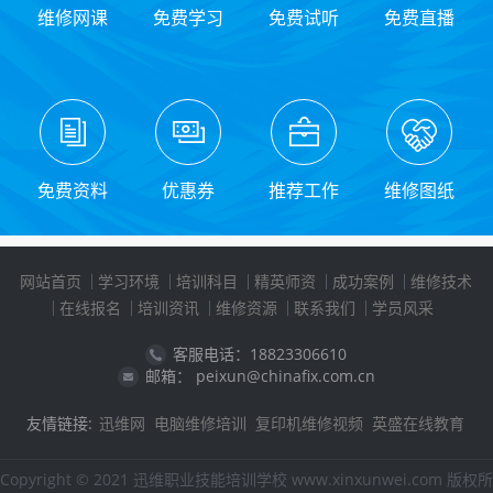
维修网课
免费学习
免费试听
免费直播
免费资料
优惠券
推荐工作
维修图纸
网站首页
学习环境
培训科目
精英师资
成功案例
维修技术
在线报名
培训资讯
维修资源
联系我们
学员风采
客服电话：18823306610
邮箱： peixun@chinafix.com.cn
友情链接:
迅维网
电脑维修培训
复印机维修视频
英盛在线教育
Copyright © 2021 迅维职业技能培训学校 www.xinxunwei.com 版权所