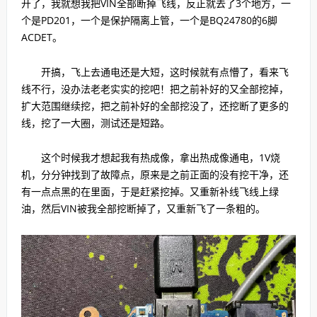
开了，我就想我把VIN全部断掉飞线，反正就去了3个地方，一
个是PD201，一个是保护隔离上管，一个是BQ24780的6脚
ACDET。
开搞，飞上去通电还是大短，这时候就有点懵了，看来飞
线不行，没办法老老实实的挖吧！把之前补好的又全部挖掉，
扩大范围继续挖，把之前补好的全部挖没了，还挖断了更多的
线，挖了一大圈，测试还是短路。
这个时候我才想起我有热成像，拿出热成像通电，1V烧
机，分分钟找到了故障点，原来是之前正面的没有挖干净，还
有一点点黑的在里面，于是赶紧挖掉。又重新补线飞线上绿
油，然后VIN被我全部挖断掉了，又重新飞了一条粗的。