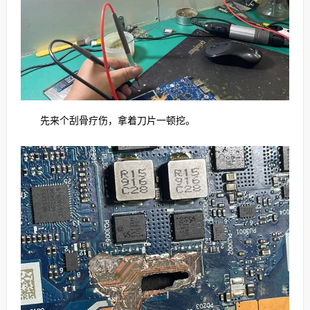
先来个刮骨疗伤，拿着刀片一顿挖。