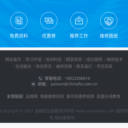
免费资料
优惠券
推荐工作
维修图纸
网站首页
学习环境
培训科目
精英师资
成功案例
维修技术
在线报名
培训资讯
维修资源
联系我们
学员风采
客服电话：18823306610
邮箱： peixun@chinafix.com.cn
友情链接:
迅维网
电脑维修培训
复印机维修视频
英盛在线教育
Copyright © 2021 迅维职业技能培训学校 www.xinxunwei.com 版权所
有 网站备案号：