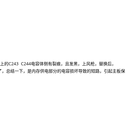
的C243 C244电容体侧有裂痕，且发黑，上风枪，替换后，
嗦了，总结一下，是内存供电部分的电容损坏导致的短路，引起主板保