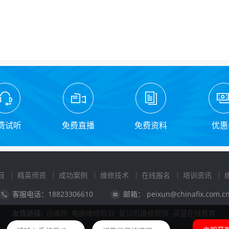
费试听
免费直播
免费资料
优惠
目
精英师资
成功案例
维修技术
在线报名
培训资讯
客服电话：18823306610
邮箱： peixun@chinafix.com.c
友情链接:
迅维网
电脑维修培训
复印机维修视频
英盛在线教育