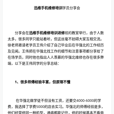
迅维手机维修培训
学员分享会
分享会在
迅维手机维修培训进修
班的教室举行，由于人数
太多，很多同学只能站着听，但这丝毫不妨碍大家互相交流。
徐老师邀请老学员王伟介绍了自己毕业后在华强北的工作经历
及见闻。王伟把在华强北找工作的细节和注意事项都分享给了
在场学员，同时他也指出人人羡慕的华强北维修也存在很多弊
端，以下是王伟同学的分享总结：
1、很多师傅经验丰富，但原理不懂
在华强北做学徒不但没有工资，还要交4000-6000的学
费，我选择了学费5000的店去实习。华强北的师傅经验是多，
他们经常修同一种机型，通病都能记住，修的时候基本不看电