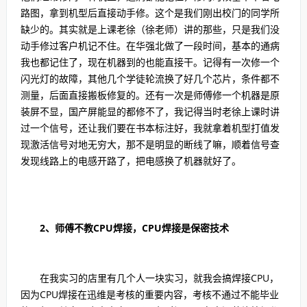
路图，拿到机型后直接动手修。这个是我们刚出校门的同学所
缺少的。其实就是上课老徐（徐老师）讲的那些，只是我们没
动手修过客户机记不住。在华强北做了一段时间，基本的通病
我也都记住了，现在机器到的也能直接干。记得有一次修一个
闪光灯的故障，其他几个学徒轮流换了好几个芯片，条件都不
测量，后面直接搬板修复的。还有一次是师傅修一个机器是原
装屏不显，国产屏能显的都修不了，我记得当时老徐上课时讲
过一个信号，还让我们要在书本标注好，我就拿着机型打值发
现激活信号对地无穷大，那不是明显的断线了嘛，顺着信号查
发现线路上的电感开路了，把电感换了机器就好了。
2、师傅不教CPU焊接，CPU焊接是保密技术
在我实习的店里有几个人一块实习，就我会搞焊接CPU，
因为CPU焊接在迅维是考核的重要内容，考核不通过不能毕业