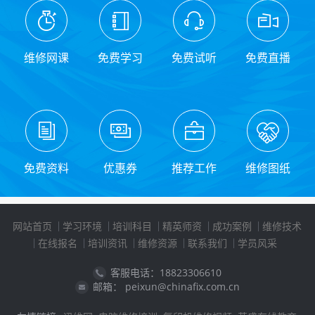
维修网课
免费学习
免费试听
免费直播
免费资料
优惠券
推荐工作
维修图纸
网站首页
学习环境
培训科目
精英师资
成功案例
维修技术
在线报名
培训资讯
维修资源
联系我们
学员风采
客服电话：18823306610
邮箱： peixun@chinafix.com.cn