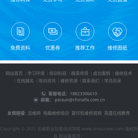
免费资料
优惠券
推荐工作
维修图纸
网站首页
学习环境
培训科目
精英师资
成功案例
维修技术
在线报名
培训资讯
维修资源
联系我们
学员风采
客服电话：18823306610
邮箱： peixun@chinafix.com.cn
友情链接:
迅维网
电脑维修培训
复印机维修视频
英盛在线教育
Copyright © 2021 迅维职业技能培训学校 www.xinxunwei.com 版权所
有 网站备案号：