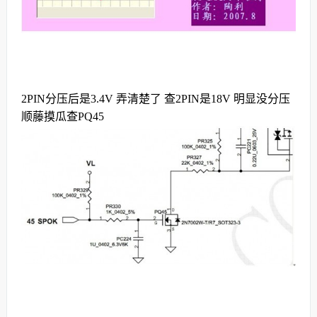
2PIN分压后是3.4V 弄清楚了 查2PIN是18V 明显没分压
顺藤摸瓜查PQ45