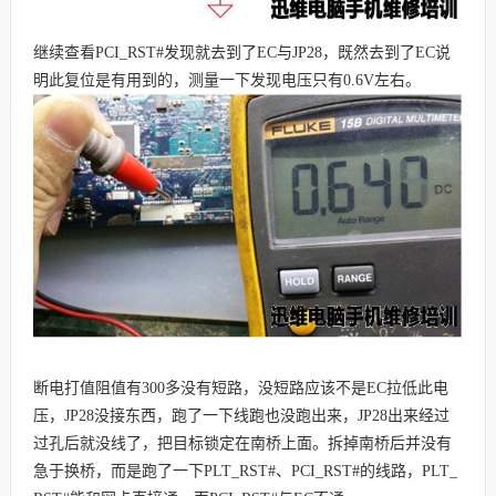
继续查看PCI_RST#发现就去到了EC与JP28，既然去到了EC说
明此复位是有用到的，测量一下发现电压只有0.6V左右。
断电打值阻值有300多没有短路，没短路应该不是EC拉低此电
压，JP28没接东西，跑了一下线跑也没跑出来，JP28出来经过
过孔后就没线了，把目标锁定在南桥上面。拆掉南桥后并没有
急于换桥，而是跑了一下PLT_RST#、PCI_RST#的线路，PLT_