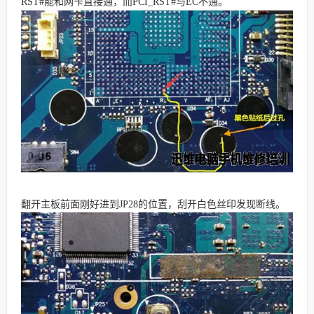
RST#能和网卡直接通，而PCI_RST#与EC不通。
翻开主板前面刚好进到JP28的位置，刮开白色丝印发现断线。