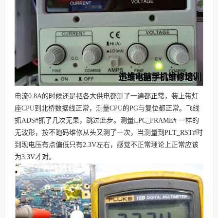
电流0.8A的时候还是把各大供电都测了一遍都正常，装上带灯
座CPU到北桥数据线正常，测量CPU的PG与复位都正常。飞线
抓ADS#抓了几次无果，跳过此步。测量LPC_FRAME# 一样的
无波形，按不跑码维修从头又测了一次，当测量到PLT_RST#时
到现电压有点偏低只有2.3V左右，感觉不正常理论上正常应该
为3.3V才对。