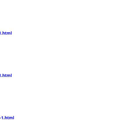
1.html
1.html
-1.html