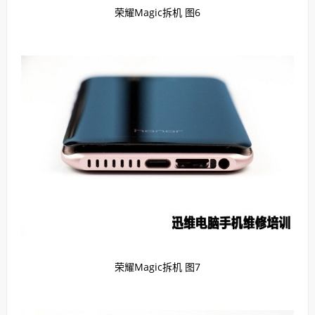
荣耀Magic拆机 图6
荣耀Magic拆机 图7