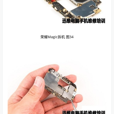
荣耀Magic拆机 图34