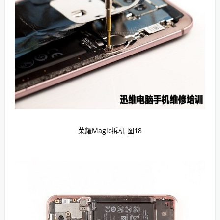
荣耀Magic拆机 图18