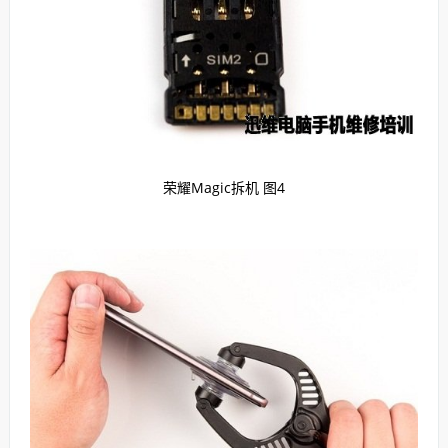
荣耀Magic拆机 图4