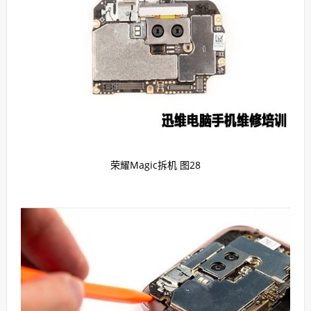
荣耀Magic拆机 图28