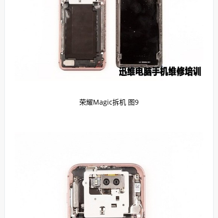
荣耀Magic拆机 图9