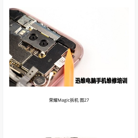
荣耀Magic拆机 图27