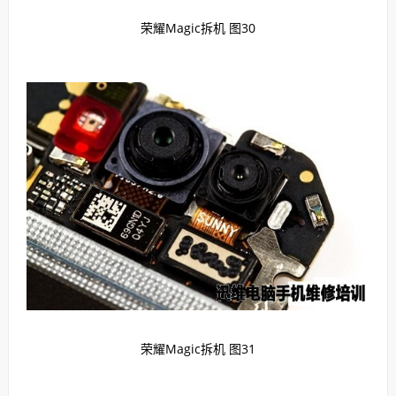
荣耀Magic拆机 图30
荣耀Magic拆机 图31