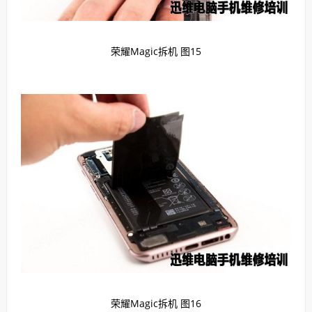
荣耀Magic拆机 图15
荣耀Magic拆机 图16