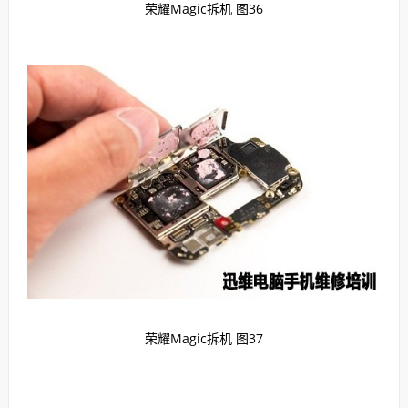
荣耀Magic拆机 图36
荣耀Magic拆机 图37