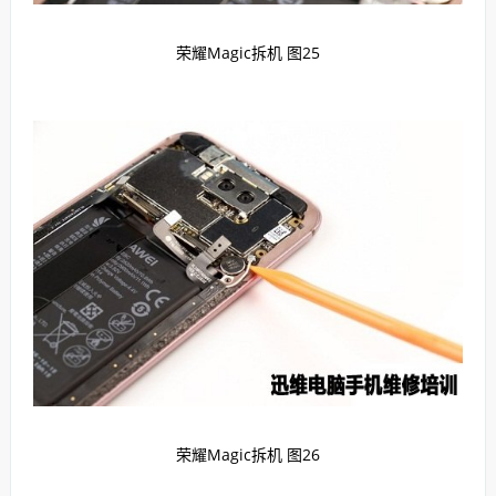
荣耀Magic拆机 图25
荣耀Magic拆机 图26