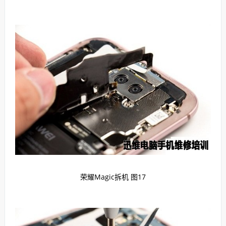
荣耀Magic拆机 图17