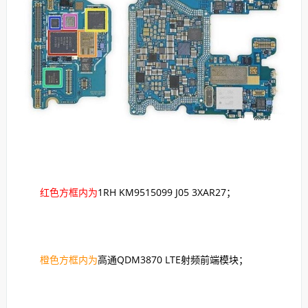
红色方框内为
1RH KM9515099 J05 3XAR27；
橙色方框内为
高通QDM3870 LTE射频前端模块；