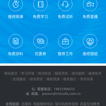
维修网课
免费学习
免费试听
免费直播
免费资料
优惠券
推荐工作
维修图纸
网站首页
学习环境
培训科目
精英师资
成功案例
维修技术
在线报名
培训资讯
维修资源
联系我们
学员风采
客服电话：18823306610
邮箱： peixun@chinafix.com.cn
友情链接:
迅维网
电脑维修培训
复印机维修视频
英盛在线教育