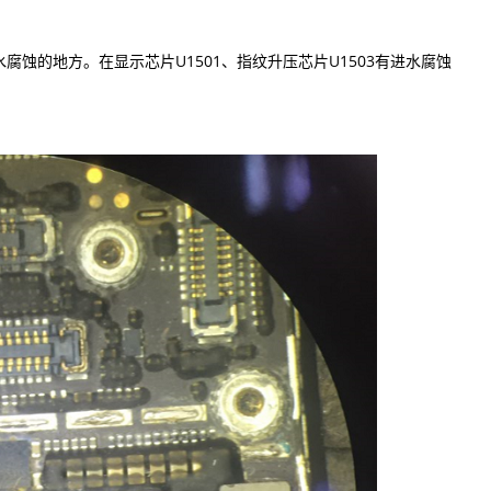
的地方。在显示芯片U1501、指纹升压芯片U1503有进水腐蚀