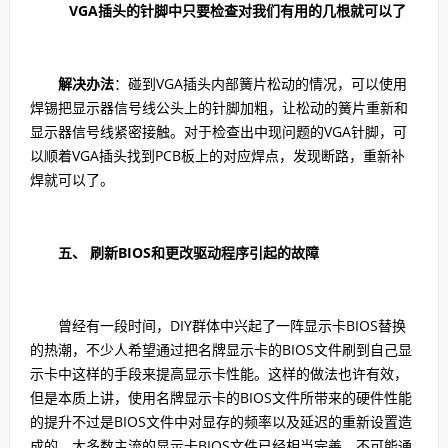
VGA插头的针脚中只要检查对我们有用的几根就可以了
解决办法
：碰到VGA插头内部簧片松动的情况，可以使用
焊锡把显示器信号线公头上的针脚加粗，让松动的簧片重新和
显示器信号线紧密接触。对于检查出中现问题的VGA针脚，可
以顺着VGA插头找到PCB板上的对应焊点，发现断路，重新补
焊就可以了。
五、 刷新BIOS和更改驱动程序引起的故障
曾经有一段时间，DIY群体中兴起了一阵显示卡BIOS替换
的热潮，不少人希望通过把名牌显示卡的BIOS文件刷到自己显
示卡中这样的手段来提高显示卡性能。这样的做法也许有效，
但是本质上讲，使用名牌显示卡的BIOS文件所带来的硬件性能
的提升不过是BIOS文件中对显存的频率以及延迟的重新设置造
成的，大多数主流的显示卡BIOS文件已经相当完善，不可能通