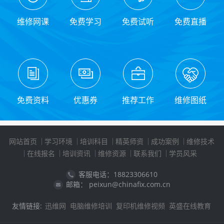
维修网课
免费学习
免费试听
免费直播
免费资料
优惠券
推荐工作
维修图纸
网站首页
学习环境
培训科目
精英师资
成功案例
维修技术
在线报名
培训资讯
维修资源
联系我们
学员风采
客服电话：18823306610
邮箱： peixun@chinafix.com.cn
友情链接:
迅维网
电脑维修培训
复印机维修视频
英盛在线教育