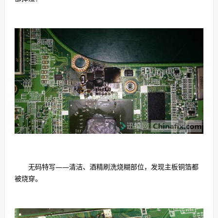
无码特写——清洁、酒精刷洗烧糊部位，发现主板铜箔都
被烧穿。