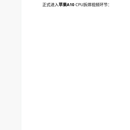
正式进入
苹果A10
CPU拆焊视频环节：