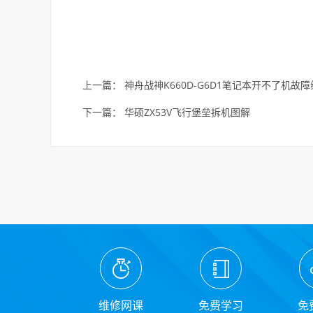
上一篇：
神舟战神K660D-G6D1笔记本开不了机故
下一篇：
华硕ZX53V飞行堡垒拆机图解
维修网课
免费学习
免