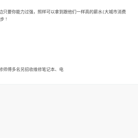
边只要你能力过强，照样可以拿到跟他们一样高的薪水{大城市消费
 !
修师傅多名另招收维修笔记本、电