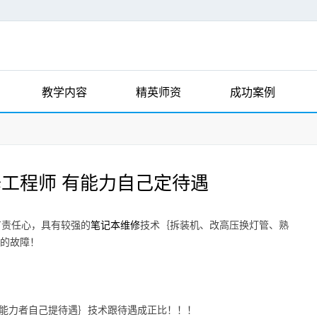
教学内容
精英师资
成功案例
工程师 有能力自己定待遇
笔记本维修
有责任心，具有较强的
技术｛拆装机、改高压换灯管、熟
起的故障！
0｛有能力者自己提待遇｝技术跟待遇成正比！！！