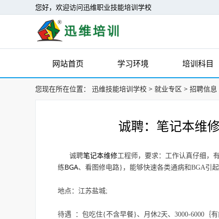
您好，欢迎访问迅维职业技能培训学校
网站首页
学习环境
培训科目
您现在所在位置：
迅维技能培训学校
>
就业专区
>
招聘信息
诚聘：笔记本维修
笔记本维修
诚聘
工程师，要求：工作认真仔细，
BGA
练
、看图修电路}，能够快速各类通病和BGA引
地点：江苏盐城;
待遇 ：包吃住{不含早餐}、月休2天、3000-600