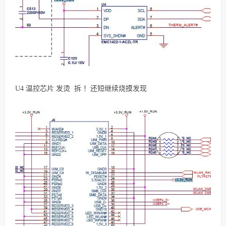
U4 温控芯片 发烫 拆 ！还短继续烧摸发现