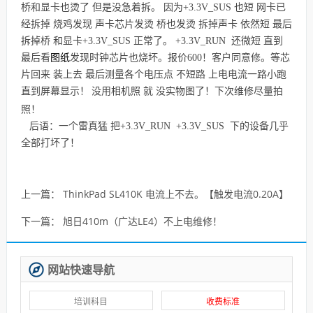
桥和显卡也烫了 但是没急着拆。 因为+3.3V_SUS 也短 网卡已
经拆掉 烧鸡发现 声卡芯片发烫 桥也发烫 拆掉声卡 依然短 最后
拆掉桥 和显卡
+3.3V_SUS 正常了。 +3.3V_RUN 还微短 直到
图纸
最后看
发现时钟芯片也烧坏。
报价600！客户同意修。等芯
片回来 装上去 最后测量各个电压点 不短路 上电电流一路小跑
直到屏幕显示！
没用相机照 就 没实物图了！下次维修尽量拍
(
照！
后语：一个雷真猛 把+3.3V_RUN +3.3V_SUS 下的设备几乎
全部打坏了！
上一篇：
ThinkPad SL410K 电流上不去。【触发电流0.20A】
下一篇：
旭日410m（广达LE4）不上电维修！
网站快速导航
培训科目
收费标准