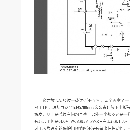
这才放心买经过一番讨价还价 70元两个再拿了一个
报了110元没想到这个bd95280muv这么贵】放
触发，莫非是芯片有问题再换上另外一个郁闷还是一样，不
有3v5v了但是3D3V_PWR和5V_PWR只有1.2v
过了芯片设定的保护门限值时还没有做出保护动作，一般