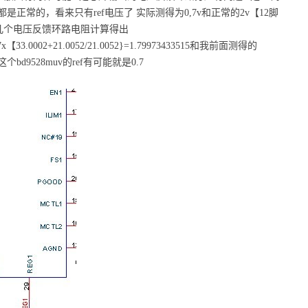
正常的，看来只有ref电压了 实际测得为0,7v和正常的2v【12脚
的那几个电压反馈环路电阻计算得出
{0.7x【33.0002+21.0052/21.0052}=1.79973433515和我前面测得的
这个bd9528muv的ref有可能就是0.7
: h% o& V1 N# ]2 V* Q' T5 h- f$ r