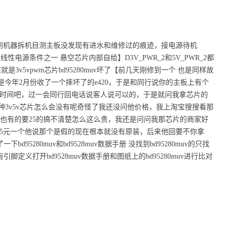
机器拆机目测主板没发现有进水和维修过的痕迹，接电源待机
v电压线性电源条件之一 悬空芯片内部自给】D3V_PWR_2和5V_PWR_2都
就是3v5vpwm芯片bd95280muv坏了【前几天刚修到一个 也是同样故
k了】是今年2月份收了一个摔坏了的e420，于是和同行说你的主板上有个
天时间吧，过一会同行回电话说客人说可以的，于是就问我拿芯片的
。这种3v5v芯片怎么会没有呢奇怪了我还没问他价格，我上淘宝搜搜看那
70一个也有的要25的搞不清楚怎么这么贵，我还是问问我那芯片的商家好
5元一个他说那个是假的现在根本就没有原装，后来他回要不你拿
bd95280muv和bd9528muv数据手册 没找到bd95280muv的只找
有引脚定义打开bd9528muv数据手册和图纸上的bd95280muv进行比对