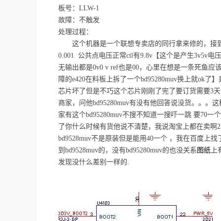
板号：LLW-1
故障：不触发
处理过程：
这个机器是一个联想专卖店的同行拿来修的，接到
0.001 公共点电压正常ctl有9.8v【这个是产生3v5
无输出都是0v0 v ref也是00，心里在想是一条死鱼应该
障的e420在料板上拆了一个bd95280muv换上就o
芯片坏了但是不巧这个芯片刚刚了完了要订货需要3
商家，问他bd95280muv有没有他回答说没货。。
家有这个bd95280muv不搜不知道一搜吓一跳 要
了你什么时候有货他说不清楚，我说淘宝上都在卖啊2
bd9528muv不是原装但是能用40一个 ，我在百度上找了一下
图纸
到bd9528muv的，没有bd95280muv的也没关系
上
发现没什么差别一样的.