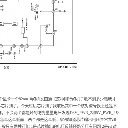
显卡一个82nm10的桥发圆通【这种同行的机子收不到多少钱我才
下主板等芯片到了，今天过后芯片到了我取出其中一个核对型号换上还是不
会两个都是坏的吧先量量电压发现D3V_PWR_2和5V_PWR_2都
和1.86v 怎么这么低而且两个都是这么低，家都知道芯片输出电压异常并超
只有两种可能 1是芯片输出的电压反馈环路分压有问题 2是ref对