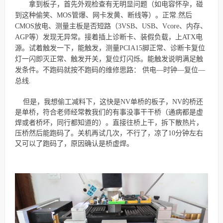
拿到板子，首先外观检查有无明显问题（如电容怀孕，碰
到这种偷笑、MOS管爆、网卡发黄、断线等）。正常.然后
CMOS放电、测量主板是否短路（3VSB、USB、Vcore、内存、
AGP等）发现无异常。接着插上诊断卡、装假负载，上ATX电
源。试着触发一下，能触发，测量PCIA15脚正常、诊断卡复位
灯一闪即灭正常、触发开关，复位灯闪烁。能触发说明满足触
发条件。不跑码就按不跑码的维修思路： 供电—时钟—复位—
总线.
但是，我想偷工减料下，这快是NV单桥的板子，NV的桥还
是单桥，符合老师经常教我们的有事没事干干桥（通病都是虚
焊或者桥坏，同行都知道的）。直接往桥上干，拆下散热片，
压桥然后能跑码了。关机再试几次，不行了，凉了10分钟左右
又可以了跑码了，原因确认是桥虚焊。