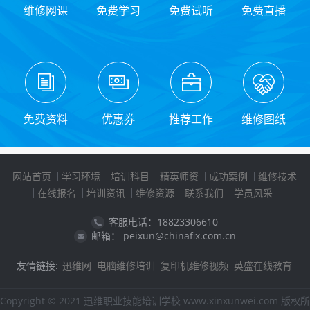
维修网课
免费学习
免费试听
免费直播
免费资料
优惠券
推荐工作
维修图纸
网站首页
学习环境
培训科目
精英师资
成功案例
维修技术
在线报名
培训资讯
维修资源
联系我们
学员风采
客服电话：18823306610
邮箱： peixun@chinafix.com.cn
友情链接:
迅维网
电脑维修培训
复印机维修视频
英盛在线教育
Copyright © 2021 迅维职业技能培训学校 www.xinxunwei.com 版权所