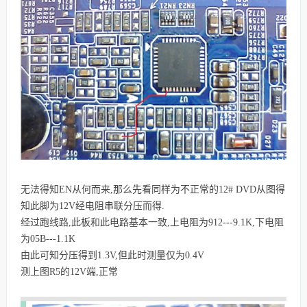
无法得知EN从何而来,那么先看同样为不正常的12# DVD
从图得
知此脚为12V经电阻串联分压而得.
经过跑线路,此板和此电路基本一致,上电阻为912---9.1K,下电阻
为05B---1.1K
由此可知分压得到1.3V,但此时测量仅为0.4V
测上图R5的12V端,正常