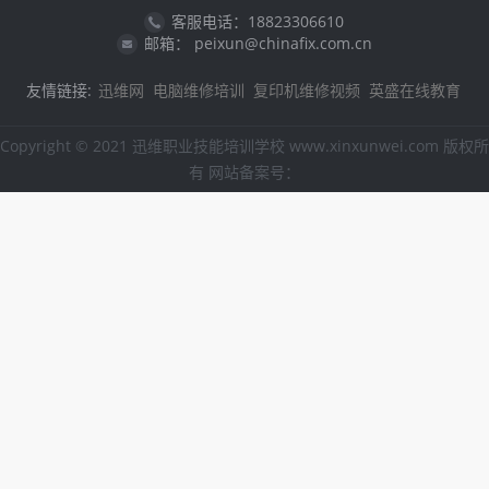
客服电话：18823306610
邮箱： peixun@chinafix.com.cn
友情链接:
迅维网
电脑维修培训
复印机维修视频
英盛在线教育
Copyright © 2021 迅维职业技能培训学校 www.xinxunwei.com 版权所
有 网站备案号：