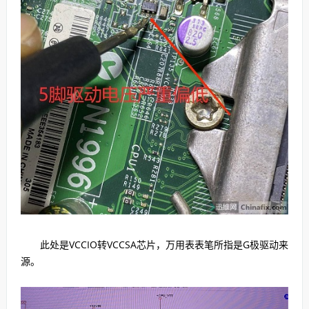
此处是VCCIO转VCCSA芯片，万用表表笔所指是G极驱动来
源。