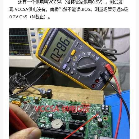
还有一个供电叫VCCSA（俗称管家供电0.9V），测试发
现 VCCSA供电没有，南桥当然不能读BIOS。测量场管导通G极
0.2V G<S（N截止）。