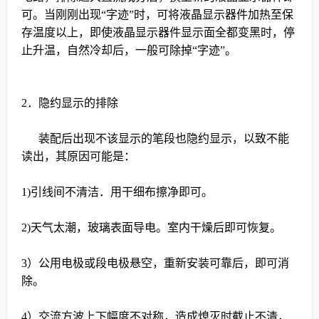
可。当刚刚出现“字迹”时，可将液晶显示器件加热至保
存温度以上，即使液晶显示器件显示面全都变黑时，停
止升温，自然冷却后，一般可除掉“字迹”。
2
．隐约显示的排除
装配后出现不该显示的笔段也隐约显示，以致不能
读出，其原因可能是：
1)引线间不清洁．用干细布擦净即可。
2)天气太潮，玻璃表面导电。室内干燥后即可恢复。
3）公用电极或段电极悬空，重新安装可靠
后，即可消
除。
4）交流方波上下幅度不对称，造成熄灭时截止不清，