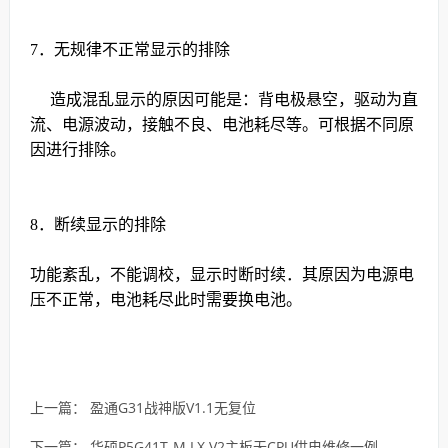
7
．无规律不正常显示的排除
造成混乱显示的原因可能是：背电极悬空，驱动为直
流、电源波动，接触不良、电池耗尽等。可根据不同原
因进行排除。
8
．断续显示的排除
功能紊乱，不能调校，显示时断时续．其原因为电源电
压不正常，电池耗尽此时需要换电池。
上一篇：
盈通G31战神版V1.1无复位
下一篇：
华硕P5G41T-M LX V2主板无CPU供电维修一例