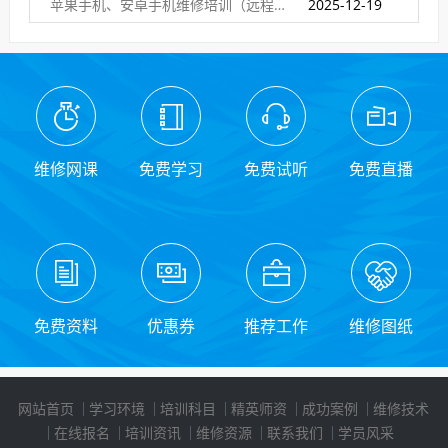
苹果手机、安卓手机维修培训（远程网络班）
2025-12-19
维修网课
免费学习
免费试听
免费直播
免费资料
优惠券
推荐工作
维修图纸
网站首页
学习环境
培训科目
精英师资
成功案例
维修技术
在线报名
培训资讯
维修资源
联系我们
学员风采